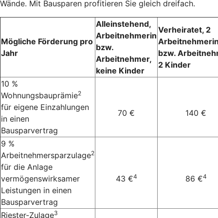
Wände. Mit Bausparen profitieren Sie gleich dreifach.
Alleinstehend,
Verheiratet, 2
Arbeitnehmerin
Mögliche Förderung pro
Arbeitnehmeri
bzw.
Jahr
bzw. Arbeitneh
Arbeitnehmer,
2 Kinder
keine Kinder
10 %
2
Wohnungsbauprämie
für eigene Einzahlungen
70 €
140 €
in einen
Bausparvertrag
9 %
2
Arbeitnehmersparzulage
für die Anlage
4
4
vermögenswirksamer
43 €
86 €
Leistungen in einen
Bausparvertrag
3
Riester-Zulage