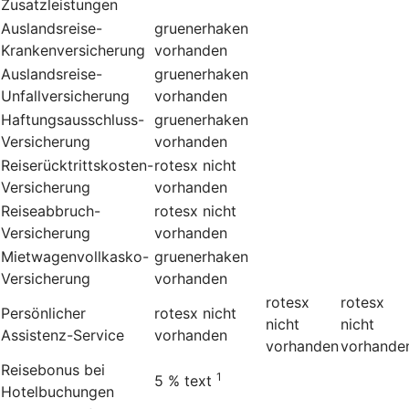
Zusatzleistungen
Auslandsreise-
gruenerhaken
Krankenversicherung
vorhanden
Auslandsreise-
gruenerhaken
Unfallversicherung
vorhanden
Haftungsausschluss-
gruenerhaken
Versicherung
vorhanden
Reiserücktrittskosten-
rotesx
nicht
Versicherung
vorhanden
Reiseabbruch-
rotesx
nicht
Versicherung
vorhanden
Mietwagenvollkasko-
gruenerhaken
Versicherung
vorhanden
rotesx
rotesx
Persönlicher
rotesx
nicht
nicht
nicht
Assistenz-Service
vorhanden
vorhanden
vorhande
Reisebonus bei
1
5 %
text
Hotelbuchungen